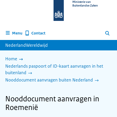
Naar
Ministerie van
Buitenlandse Zaken
de
homepage
van
www.nederlandwereldwijd.nl
Contact
Menu
Zoeken
NederlandWereldwijd
Home
Nederlands paspoort of ID-kaart aanvragen in het
buitenland
Nooddocument aanvragen buiten Nederland
Nooddocument aanvragen in
Roemenië