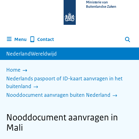
Naar
Ministerie van
Buitenlandse Zaken
de
homepage
van
www.nederlandwereldwijd.nl
Contact
Menu
Zoeken
NederlandWereldwijd
Home
Nederlands paspoort of ID-kaart aanvragen in het
buitenland
Nooddocument aanvragen buiten Nederland
Nooddocument aanvragen in
Mali