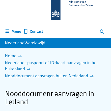
Naar
Ministerie van
Buitenlandse Zaken
de
homepage
van
www.nederlandwereldwijd.nl
Contact
Menu
Zoeken
NederlandWereldwijd
Home
Nederlands paspoort of ID-kaart aanvragen in het
buitenland
Nooddocument aanvragen buiten Nederland
Nooddocument aanvragen in
Letland