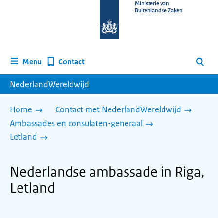
Naar
Ministerie van
Buitenlandse Zaken
de
homepage
van
www.nederlandwereldwijd.nl
Contact
Menu
Zoeken
NederlandWereldwijd
Home
Contact met NederlandWereldwijd
Ambassades en consulaten-generaal
Letland
Nederlandse ambassade in Riga,
Letland