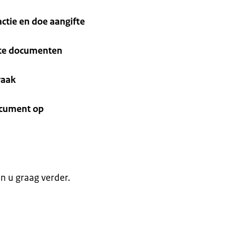
ctie en doe aangifte
ste documenten
raak
ocument op
en u graag verder.