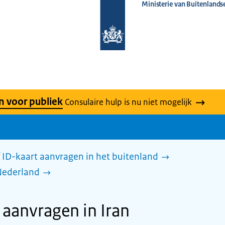
Ministerie van Buitenlands
Naar
de
homepage
van
www.nederlandwereldwijd.nl
n voor publiek
Consulaire hulp is nu niet mogelijk
 ID-kaart aanvragen in het buitenland
Nederland
anvragen in Iran