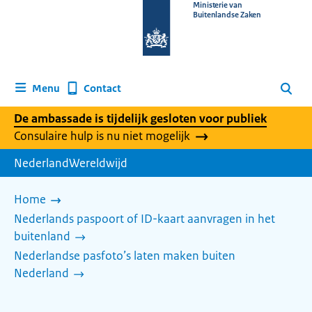
Naar
Ministerie van
Buitenlandse Zaken
de
homepage
van
www.nederlandwereldwijd.nl
Contact
Menu
Zoeken
De ambassade is tijdelijk gesloten voor publiek
Consulaire hulp is nu niet mogelijk
NederlandWereldwijd
Home
Nederlands paspoort of ID-kaart aanvragen in het
buitenland
Nederlandse pasfoto’s laten maken buiten
Nederland