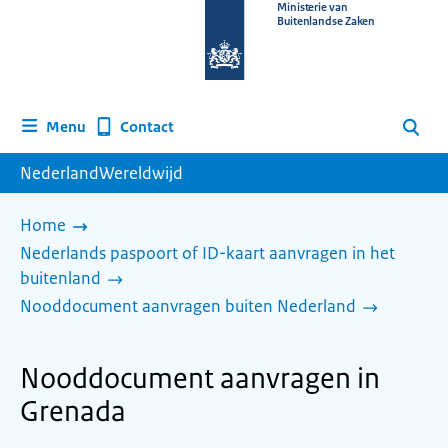
Naar
Ministerie van
Buitenlandse Zaken
de
homepage
van
www.nederlandwereldwijd.nl
Contact
Menu
Zoeken
NederlandWereldwijd
Home
Nederlands paspoort of ID-kaart aanvragen in het
buitenland
Nooddocument aanvragen buiten Nederland
Nooddocument aanvragen in
Grenada