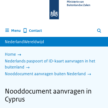
Naar
Ministerie van
Buitenlandse Zaken
de
homepage
van
www.nederlandwereldwijd.nl
Contact
Menu
Zoeken
NederlandWereldwijd
Home
Nederlands paspoort of ID-kaart aanvragen in het
buitenland
Nooddocument aanvragen buiten Nederland
Nooddocument aanvragen in
Cyprus