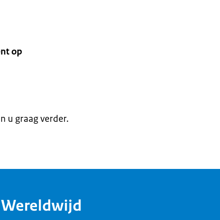
nt op
en u graag verder.
dWereldwijd