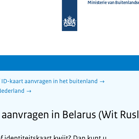
Ministerie van Buitenlands
Naar
de
homepage
van
www.nederlandwereldwijd.nl
 ID-kaart aanvragen in het buitenland
Nederland
anvragen in Belarus (Wit Rus
 identiteitskaart kwijt? Dan kunt u