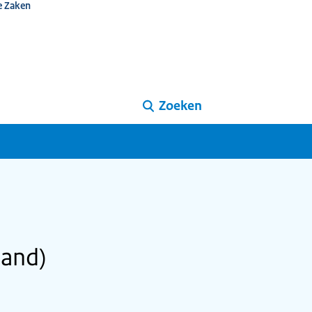
e Zaken
Zoeken
land)