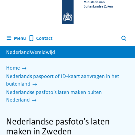
Naar
Ministerie van
Buitenlandse Zaken
de
homepage
van
www.nederlandwereldwijd.nl
Contact
Menu
Zoeken
NederlandWereldwijd
Home
Nederlands paspoort of ID-kaart aanvragen in het
buitenland
Nederlandse pasfoto’s laten maken buiten
Nederland
Nederlandse pasfoto's laten
maken in Zweden