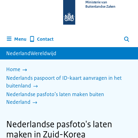
Naar
Ministerie van
Buitenlandse Zaken
de
homepage
van
www.nederlandwereldwijd.nl
Contact
Menu
Zoeken
NederlandWereldwijd
Home
Nederlands paspoort of ID-kaart aanvragen in het
buitenland
Nederlandse pasfoto’s laten maken buiten
Nederland
Nederlandse pasfoto's laten
maken in Zuid-Korea