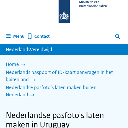
Naar
Ministerie van
Buitenlandse Zaken
de
homepage
van
www.nederlandwereldwijd.nl
Contact
Menu
Zoeken
NederlandWereldwijd
Home
Nederlands paspoort of ID-kaart aanvragen in het
buitenland
Nederlandse pasfoto’s laten maken buiten
Nederland
Nederlandse pasfoto's laten
maken in Uruguay