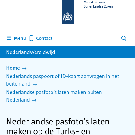
Naar
Ministerie van
Buitenlandse Zaken
de
homepage
van
www.nederlandwereldwijd.nl
Contact
Menu
Zoeken
NederlandWereldwijd
Home
Nederlands paspoort of ID-kaart aanvragen in het
buitenland
Nederlandse pasfoto’s laten maken buiten
Nederland
Nederlandse pasfoto's laten
maken op de Turks- en