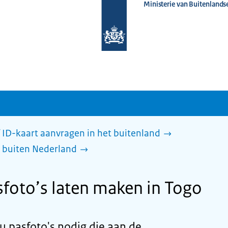
Ministerie van Buitenlands
Naar
de
homepage
van
www.nederlandwereldwijd.nl
 ID-kaart aanvragen in het buitenland
 buiten Nederland
foto’s laten maken in Togo
 u pasfoto's nodig die aan de