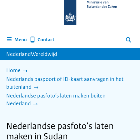
Naar
Ministerie van
Buitenlandse Zaken
de
homepage
van
www.nederlandwereldwijd.nl
Contact
Menu
Zoeken
NederlandWereldwijd
Home
Nederlands paspoort of ID-kaart aanvragen in het
buitenland
Nederlandse pasfoto’s laten maken buiten
Nederland
Nederlandse pasfoto's laten
maken in Sudan