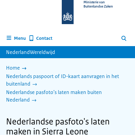
Naar
Ministerie van
Buitenlandse Zaken
de
homepage
van
www.nederlandwereldwijd.nl
Contact
Menu
Zoeken
NederlandWereldwijd
Home
Nederlands paspoort of ID-kaart aanvragen in het
buitenland
Nederlandse pasfoto’s laten maken buiten
Nederland
Nederlandse pasfoto's laten
maken in Sierra Leone