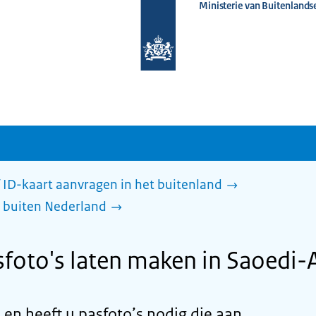
Ministerie van Buitenlands
Naar
de
homepage
van
www.nederlandwereldwijd.nl
 ID-kaart aanvragen in het buitenland
 buiten Nederland
foto's laten maken in Saoedi-
 en heeft u pasfoto’s nodig die aan