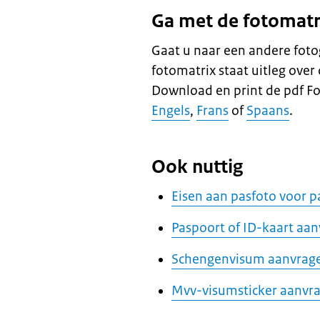
Ga met de fotomatr
Gaat u naar een andere fot
fotomatrix staat uitleg over
Download en print de pdf F
Engels
,
Frans
of
Spaans
.
Ook nuttig
Eisen aan pasfoto voor p
Paspoort of ID-kaart aa
Schengenvisum aanvrag
Mvv-visumsticker aanvr