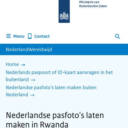
Naar
Ministerie van
Buitenlandse Zaken
de
homepage
van
www.nederlandwereldwijd.nl
Contact
Menu
Zoeken
NederlandWereldwijd
Home
Nederlands paspoort of ID-kaart aanvragen in het
buitenland
Nederlandse pasfoto’s laten maken buiten
Nederland
Nederlandse pasfoto's laten
maken in Rwanda