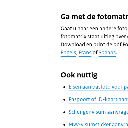
Ga met de fotomatr
Gaat u naar een andere fot
fotomatrix staat uitleg over
Download en print de pdf F
Engels
,
Frans
of
Spaans
.
Ook nuttig
Eisen aan pasfoto voor p
Paspoort of ID-kaart aa
Schengenvisum aanvrag
Mvv-visumsticker aanvr