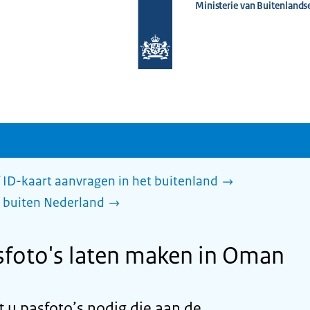
Ministerie van Buitenlands
Naar
de
homepage
van
www.nederlandwereldwijd.nl
 ID-kaart aanvragen in het buitenland
 buiten Nederland
sfoto's laten maken in Oman
 u pasfoto’s nodig die aan de