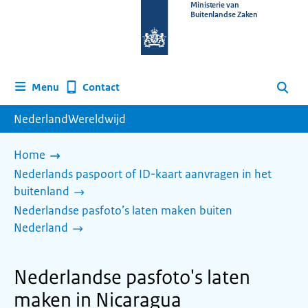
Naar
Ministerie van
Buitenlandse Zaken
de
homepage
van
www.nederlandwereldwijd.nl
Contact
Menu
Zoeken
NederlandWereldwijd
Home
Nederlands paspoort of ID-kaart aanvragen in het
buitenland
Nederlandse pasfoto’s laten maken buiten
Nederland
Nederlandse pasfoto's laten
maken in Nicaragua