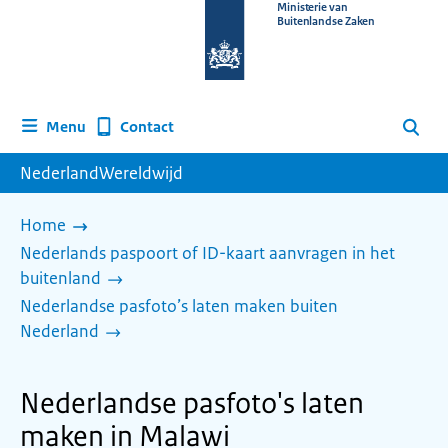
Naar
Ministerie van
Buitenlandse Zaken
de
homepage
van
www.nederlandwereldwijd.nl
Contact
Menu
Zoeken
NederlandWereldwijd
Home
Nederlands paspoort of ID-kaart aanvragen in het
buitenland
Nederlandse pasfoto’s laten maken buiten
Nederland
Nederlandse pasfoto's laten
maken in Malawi