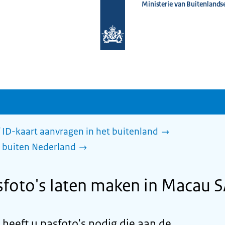
Ministerie van Buitenlands
Naar
de
homepage
van
www.nederlandwereldwijd.nl
 ID-kaart aanvragen in het buitenland
 buiten Nederland
foto's laten maken in Macau 
heeft u pasfoto's nodig die aan de