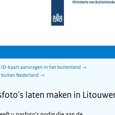
Ministerie van Buitenlands
Naar
de
homepage
van
www.nederlandwereldwijd.nl
 ID-kaart aanvragen in het buitenland
 buiten Nederland
foto's laten maken in Litouwe
eeft u pasfoto's nodig die aan de