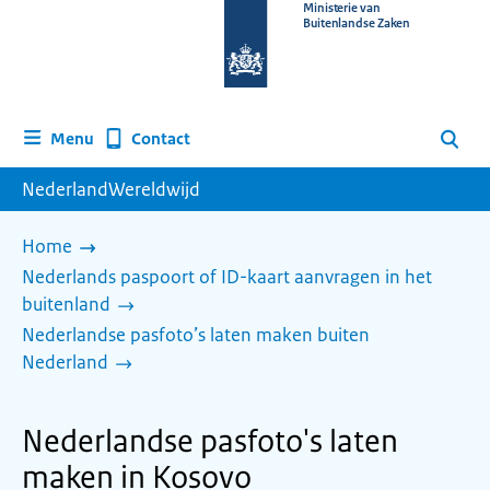
Naar
Ministerie van
Buitenlandse Zaken
de
homepage
van
www.nederlandwereldwijd.nl
Contact
Menu
Zoeken
NederlandWereldwijd
Home
Nederlands paspoort of ID-kaart aanvragen in het
buitenland
Nederlandse pasfoto’s laten maken buiten
Nederland
Nederlandse pasfoto's laten
maken in Kosovo