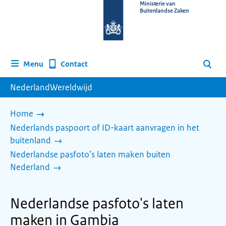
Naar
Ministerie van
Buitenlandse Zaken
de
homepage
van
www.nederlandwereldwijd.nl
Contact
Menu
Zoeken
NederlandWereldwijd
Home
Nederlands paspoort of ID-kaart aanvragen in het
buitenland
Nederlandse pasfoto’s laten maken buiten
Nederland
Nederlandse pasfoto's laten
maken in Gambia