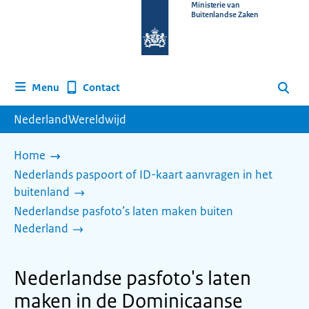
Naar
Ministerie van
Buitenlandse Zaken
de
homepage
van
www.nederlandwereldwijd.nl
Contact
Menu
Zoeken
NederlandWereldwijd
Home
Nederlands paspoort of ID-kaart aanvragen in het
buitenland
Nederlandse pasfoto’s laten maken buiten
Nederland
Nederlandse pasfoto's laten
maken in de Dominicaanse