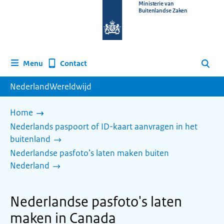
Naar
Ministerie van
Buitenlandse Zaken
de
homepage
van
www.nederlandwereldwijd.nl
Contact
Menu
Zoeken
NederlandWereldwijd
Home
Nederlands paspoort of ID-kaart aanvragen in het
buitenland
Nederlandse pasfoto’s laten maken buiten
Nederland
Nederlandse pasfoto's laten
maken in Canada