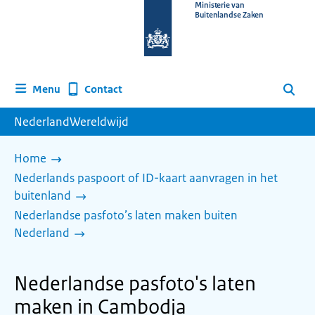
Naar
Ministerie van
Buitenlandse Zaken
de
homepage
van
www.nederlandwereldwijd.nl
Contact
Menu
Zoeken
NederlandWereldwijd
Home
Nederlands paspoort of ID-kaart aanvragen in het
buitenland
Nederlandse pasfoto’s laten maken buiten
Nederland
Nederlandse pasfoto's laten
maken in Cambodja