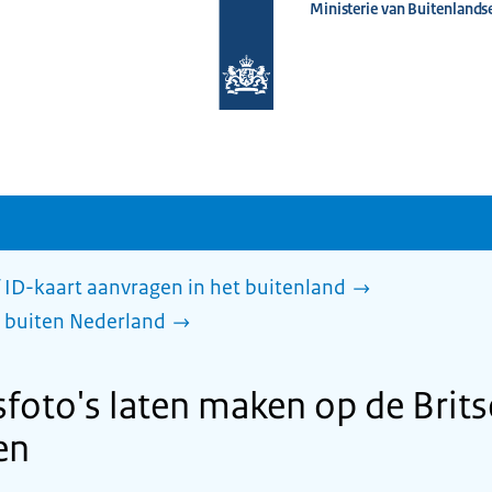
Ministerie van Buitenlands
Naar
de
homepage
van
www.nederlandwereldwijd.nl
 ID-kaart aanvragen in het buitenland
 buiten Nederland
foto's laten maken op de Brits
en