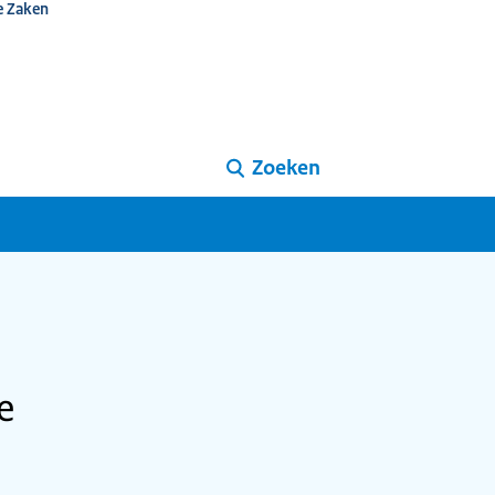
e Zaken
Zoeken
e