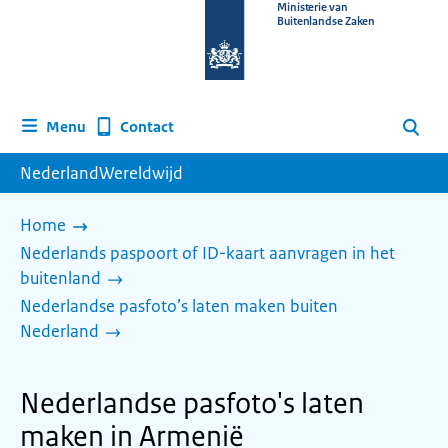
Naar
Ministerie van
Buitenlandse Zaken
de
homepage
van
www.nederlandwereldwijd.nl
Contact
Menu
Zoeken
NederlandWereldwijd
Home
Nederlands paspoort of ID-kaart aanvragen in het
buitenland
Nederlandse pasfoto’s laten maken buiten
Nederland
Nederlandse pasfoto's laten
maken in Armenië