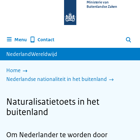
Naar
Ministerie van
Buitenlandse Zaken
de
homepage
van
www.nederlandwereldwijd.nl
Contact
Menu
Zoeken
NederlandWereldwijd
Home
Nederlandse nationaliteit in het buitenland
Naturalisatietoets in het
buitenland
Om Nederlander te worden door