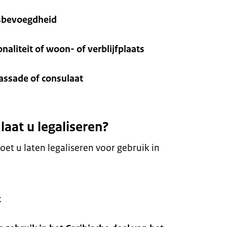
ksbevoegdheid
aliteit of woon- of verblijfplaats
ssade of consulaat
aat u legaliseren?
t u laten legaliseren voor gebruik in
t