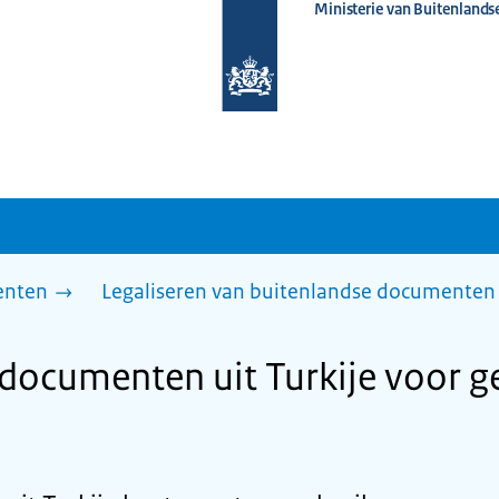
Ministerie van Buitenlands
Naar
de
homepage
van
www.nederlandwereldwijd.nl
enten
Legaliseren van buitenlandse documenten 
 documenten uit Turkije voor g