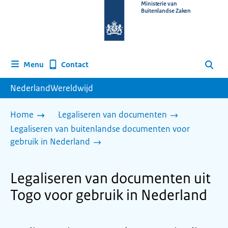
Naar
Ministerie van
Buitenlandse Zaken
de
homepage
van
www.nederlandwereldwijd.nl
Contact
Menu
Zoeken
NederlandWereldwijd
Home
Legaliseren van documenten
Legaliseren van buitenlandse documenten voor
gebruik in Nederland
Legaliseren van documenten uit
Togo voor gebruik in Nederland