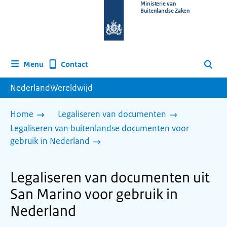
Naar
Ministerie van
Buitenlandse Zaken
de
homepage
van
www.nederlandwereldwijd.nl
Contact
Menu
Zoeken
NederlandWereldwijd
Home
Legaliseren van documenten
Legaliseren van buitenlandse documenten voor
gebruik in Nederland
Legaliseren van documenten uit
San Marino voor gebruik in
Nederland