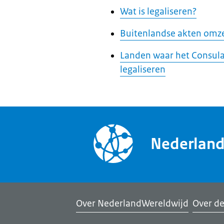
Wat is legaliseren?
Buitenlandse akten omze
Landen waar het Consula
legaliseren
Nederlan
Over NederlandWereldwijd
Over de