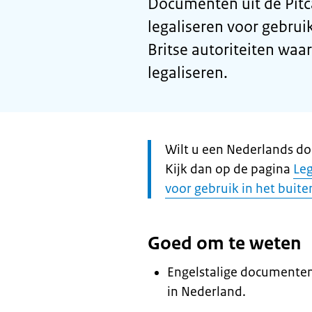
Documenten uit de Pitc
legaliseren voor gebrui
Britse autoriteiten waa
legaliseren.
Let
Wilt u een Nederlands do
op:
Kijk dan op de pagina
Le
voor gebruik in het buit
Goed om te weten
Engelstalige documenten 
in Nederland.