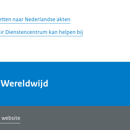
tten naar Nederlandse akten
ir Dienstencentrum kan helpen bij
dWereldwijd
 website