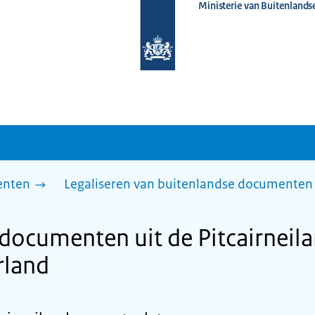
Ministerie van Buitenlands
Naar
de
homepage
van
www.nederlandwereldwijd.nl
enten
Legaliseren van buitenlandse documenten 
 documenten uit de Pitcairneil
rland