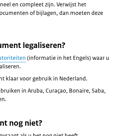
el en compleet zijn. Verwijst het
ocumenten of bijlagen, dan moeten deze
ument legaliseren?
utoriteiten
(informatie in het Engels) waar u
liseren.
nt klaar voor gebruik in Nederland.
ruiken in Aruba, Curaçao, Bonaire, Saba,
en.
nt nog niet?
vraagt als u het nog niet heeft.