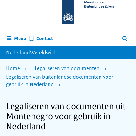
Naar
Ministerie van
Buitenlandse Zaken
de
homepage
van
www.nederlandwereldwijd.nl
Contact
Menu
Zoeken
NederlandWereldwijd
Home
Legaliseren van documenten
Legaliseren van buitenlandse documenten voor
gebruik in Nederland
Legaliseren van documenten uit
Montenegro voor gebruik in
Nederland