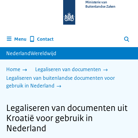
Naar
Ministerie van
Buitenlandse Zaken
de
homepage
van
www.nederlandwereldwijd.nl
Contact
Menu
Zoeken
NederlandWereldwijd
Home
Legaliseren van documenten
Legaliseren van buitenlandse documenten voor
gebruik in Nederland
Legaliseren van documenten uit
Kroatië voor gebruik in
Nederland