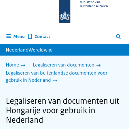
Naar
Ministerie van
Buitenlandse Zaken
de
homepage
van
www.nederlandwereldwijd.nl
Contact
Menu
Zoeken
NederlandWereldwijd
Home
Legaliseren van documenten
Legaliseren van buitenlandse documenten voor
gebruik in Nederland
Legaliseren van documenten uit
Hongarije voor gebruik in
Nederland