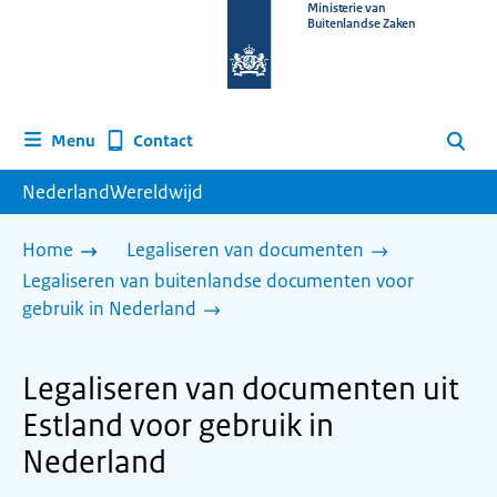
Naar
Ministerie van
Buitenlandse Zaken
de
homepage
van
www.nederlandwereldwijd.nl
Contact
Menu
Zoeken
NederlandWereldwijd
Home
Legaliseren van documenten
Legaliseren van buitenlandse documenten voor
gebruik in Nederland
Legaliseren van documenten uit
Estland voor gebruik in
Nederland