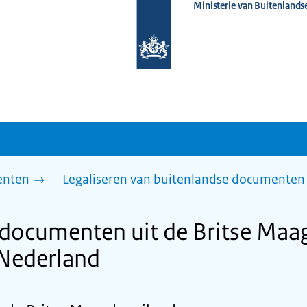
Ministerie van Buitenlands
Naar
de
homepage
van
www.nederlandwereldwijd.nl
enten
Legaliseren van buitenlandse documenten 
 documenten uit de Britse Ma
 Nederland