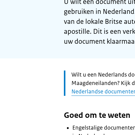
U wilt een document ui
gebruiken in Nederland.
van de lokale Britse aut
apostille. Dit is een ve
uw document klaarmaakt
Let
Wilt u een Nederlands d
op:
Maagdeneilanden? Kijk d
Nederlandse documenten 
Goed om te weten
Engelstalige documenten 