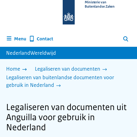
Naar
Ministerie van
Buitenlandse Zaken
de
homepage
van
www.nederlandwereldwijd.nl
Contact
Menu
Zoeken
NederlandWereldwijd
Home
Legaliseren van documenten
Legaliseren van buitenlandse documenten voor
gebruik in Nederland
Legaliseren van documenten uit
Anguilla voor gebruik in
Nederland