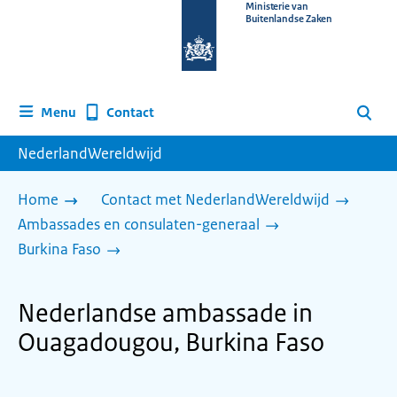
Naar
Ministerie van
Buitenlandse Zaken
de
homepage
van
www.nederlandwereldwijd.nl
Contact
Menu
Zoeken
NederlandWereldwijd
Home
Contact met NederlandWereldwijd
Ambassades en consulaten-generaal
Burkina Faso
Nederlandse ambassade in
Ouagadougou, Burkina Faso