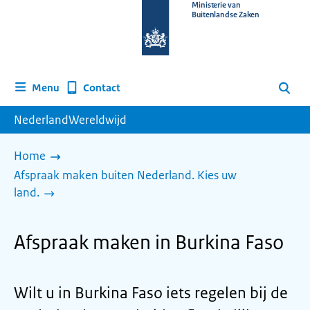
Naar
Ministerie van
Buitenlandse Zaken
de
homepage
van
www.nederlandwereldwijd.nl
Contact
Menu
Zoeken
NederlandWereldwijd
Home
Afspraak maken buiten Nederland. Kies uw
land.
Afspraak maken in Burkina Faso
Wilt u in Burkina Faso iets regelen bij de