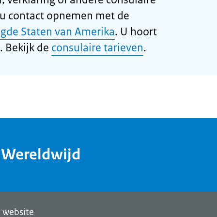
 u contact opnemen met de
igde Staten van Amerika
. U hoort
. Bekijk de
consulaire tarieven
.
dWereldwijd
 website