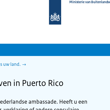
Ministerie van Buitenlands
Naar
de
homepage
van
www.nederlandwereldwijd.nl
es uw land.
ven in Puerto Rico
 Nederlandse ambassade. Heeft u een
, verklaring of andere consulaire