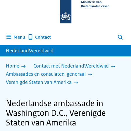
Naar
Ministerie van
Buitenlandse Zaken
de
homepage
van
www.nederlandwereldwijd.nl
Contact
Menu
Zoeken
NederlandWereldwijd
Home
Contact met NederlandWereldwijd
Ambassades en consulaten-generaal
Verenigde Staten van Amerika
Nederlandse ambassade in
Washington D.C., Verenigde
Staten van Amerika