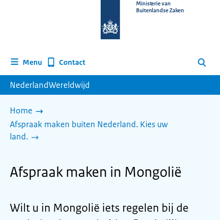
Naar
Ministerie van
Buitenlandse Zaken
de
homepage
van
www.nederlandwereldwijd.nl
Contact
Menu
Zoeken
NederlandWereldwijd
Home
Afspraak maken buiten Nederland. Kies uw
land.
Afspraak maken in Mongolië
Wilt u in Mongolië iets regelen bij de