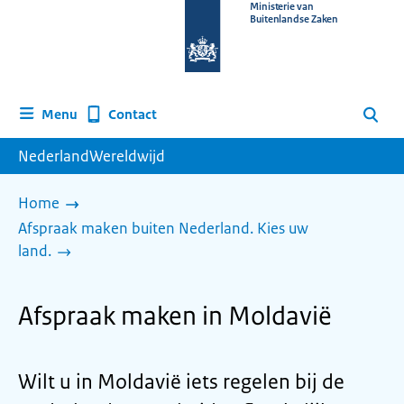
Naar
Ministerie van
Buitenlandse Zaken
de
homepage
van
www.nederlandwereldwijd.nl
Contact
Menu
Zoeken
NederlandWereldwijd
Home
Afspraak maken buiten Nederland. Kies uw
land.
Afspraak maken in Moldavië
Wilt u in Moldavië iets regelen bij de