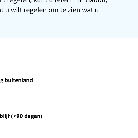
t u wilt regelen om te zien wat u
g buitenland
m
lijf (<90 dagen)