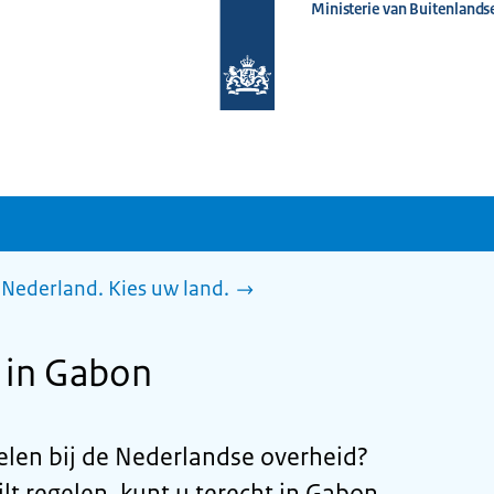
Ministerie van Buitenlands
Naar
de
homepage
van
www.nederlandwereldwijd.nl
Nederland. Kies uw land.
 in Gabon
gelen bij de Nederlandse overheid?
lt regelen, kunt u terecht in Gabon,