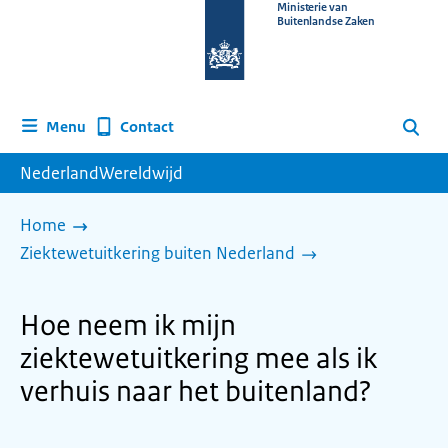
Naar
Ministerie van
Buitenlandse Zaken
de
homepage
van
www.nederlandwereldwijd.nl
Contact
Menu
Zoeken
NederlandWereldwijd
Home
Ziektewetuitkering buiten Nederland
Hoe neem ik mijn
ziektewetuitkering mee als ik
verhuis naar het buitenland?