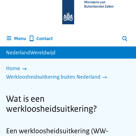
Naar
Ministerie van
Buitenlandse Zaken
de
homepage
van
www.nederlandwereldwijd.nl
Contact
Menu
Zoeken
NederlandWereldwijd
Home
Werkloosheidsuitkering buiten Nederland
Wat is een
werkloosheidsuitkering?
Een werkloosheidsuitkering (WW-